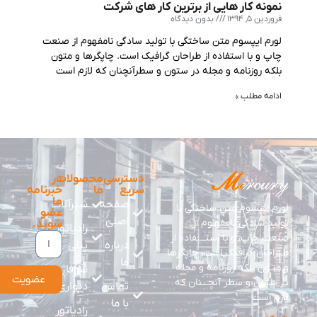
نمونه کار هایی از برترین کار های شرکت
فروردین 5, 1394
بدون دیدگاه
لورم ایپسوم متن ساختگی با تولید سادگی نامفهوم از صنعت
چاپ و با استفاده از طراحان گرافیک است. چاپگرها و متون
بلکه روزنامه و مجله در ستون و سطرآنچنان که لازم است
ادامه مطلب »
دسترسی
محصولات
در
سریع
ما
خبرنامه
ما
صفحه
شیرآلات
لورم ایپسوم متن ساختگی با
عضو
اصلی
تولید سادگی نامفهـوم از
شوید.
رادیاتور
صنعت چاپ، و با استــــفاده از
درباره
پنلی
طــراحان گرافیک است، چاپگرها
ما
و متـون بلکه روزنامه و مجله
شوفاژ
عضویت
در ستون و سطر آنچـــنان که
تماس
دیواری
لازم است
با ما
رادیاتور