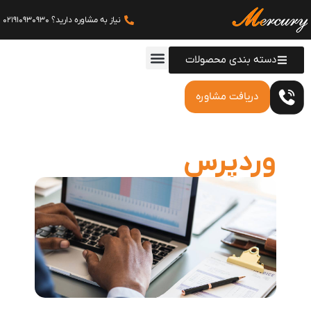
نیاز به مشاوره دارید؟ 021910930930
دسته بندی محصولات
دریافت مشاوره
وردپرس